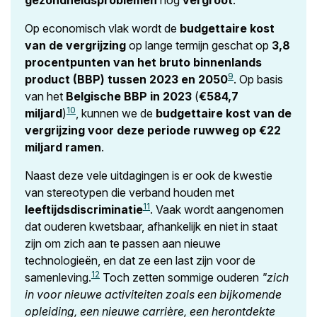
gezondheidsproblemen
nog
vergroot
.
Op economisch vlak wordt de
budgettaire kost
van de vergrijzing
op lange termijn geschat op
3,8
procentpunten van het bruto binnenlands
9
product (BBP) tussen 2023 en 2050
. Op basis
van het
Belgische BBP in 2023
(
€584,7
10
miljard
)
, kunnen we de
budgettaire kost van de
vergrijzing voor deze periode ruwweg op €22
miljard ramen
.
Naast deze vele uitdagingen is er ook de kwestie
van stereotypen die verband houden met
11
leeftijdsdiscriminatie
. Vaak wordt aangenomen
dat ouderen kwetsbaar, afhankelijk en niet in staat
zijn om zich aan te passen aan nieuwe
technologieën, en dat ze een last zijn voor de
12
samenleving.
Toch zetten sommige ouderen
"zich
in voor nieuwe activiteiten zoals een bijkomende
opleiding, een nieuwe carrière, een herontdekte