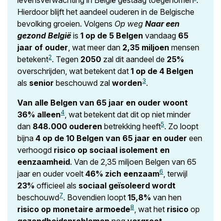
levensverwachting in België gestaag toegenomen
.
Hierdoor blijft het aandeel ouderen in de Belgische
bevolking groeien. Volgens
Op weg
Naar een
gezond België
is
1 op de 5 Belgen
vandaag
65
jaar of ouder
, wat meer dan
2,35 miljoen
mensen
2
betekent
. Tegen
2050
zal dit aandeel de
25%
overschrijden, wat betekent dat
1 op de 4 Belgen
3
als
senior
beschouwd zal
worden
.
Van alle Belgen van 65 jaar en ouder
woont
4
36% alleen
, wat betekent dat dit op niet minder
5
dan
848.000 ouderen
betrekking heeft
. Zo loopt
bijna
4 op de 10 Belgen van 65 jaar en ouder
een
verhoogd
risico op sociaal isolement en
eenzaamheid
. Van de 2,35 miljoen Belgen van 65
6
jaar en ouder voelt
46% zich eenzaam
, terwijl
23%
officieel als
sociaal geïsoleerd wordt
7
beschouwd
. Bovendien loopt
15,8%
van hen
8
risico op monetaire armoede
, wat het
risico
op