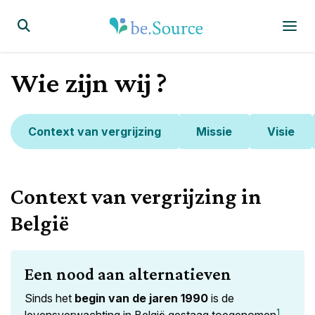
Homepagina
Display the search form
Wie zijn wij ?
Context van vergrijzing
Missie
Visie
Context van vergrijzing in
België
Een nood aan alternatieven
Sinds het
begin van de jaren 1990
is de
1