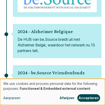
2024 -
Alzheimer Belgique
De HUB van be.Source breidt uit met
Alzheimer België, waardoor het netwerk nu 13
partners telt.
2024 -
be.Source Vriendenfonds
be.Source richt zijn Vriendenfonds op bij de
We use cookies and process personal data for the following
Koning Boudewijnstichting, zodat donateurs
Use
purposes:
Functioneel & Embedded external content
.
kunnen genieten van fiscale voordelen.
of
Aanpassen
Afwijzen
Accepteren