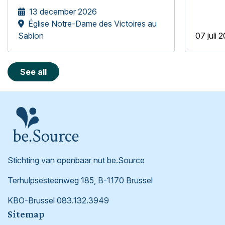
zamelen voor kwetsbare en sociaal
13 december 2026
geïsoleerde ouderen, heeft de Stichting
Église Notre-Dame des Victoires au
be.Source het genoegen het
Sablon
07 juli 
meisjeskoor Mélopée te verwelkomen.
See all
Stichting van openbaar nut be.Source
Terhulpsesteenweg 185, B-1170 Brussel
KBO-Brussel 083.132.3949
Footer
Sitemap