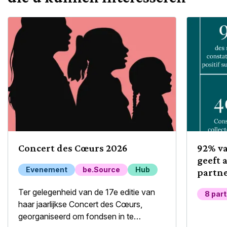
Concert des Cœurs 2026
92% v
geeft 
Evenement
be.Source
Hub
partne
welzij
Ter gelegenheid van de 17e editie van
8 par
haar jaarlijkse Concert des Cœurs,
georganiseerd om fondsen in te