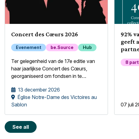
Concert des Cœurs 2026
92% v
geeft 
Evenement
be.Source
Hub
partne
welzij
Ter gelegenheid van de 17e editie van
8 par
haar jaarlijkse Concert des Cœurs,
georganiseerd om fondsen in te
zamelen voor kwetsbare en sociaal
13 december 2026
geïsoleerde ouderen, heeft de Stichting
Église Notre-Dame des Victoires au
be.Source het genoegen het
Sablon
07 juli 
meisjeskoor Mélopée te verwelkomen.
See all