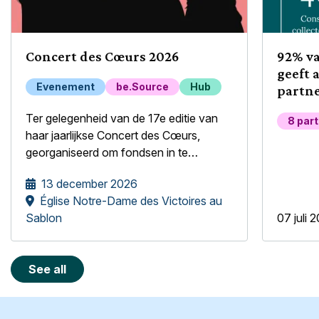
Concert des Cœurs 2026
92% v
geeft 
Evenement
be.Source
Hub
partne
welzij
Ter gelegenheid van de 17e editie van
8 par
haar jaarlijkse Concert des Cœurs,
georganiseerd om fondsen in te
zamelen voor kwetsbare en sociaal
13 december 2026
geïsoleerde ouderen, heeft de Stichting
Église Notre-Dame des Victoires au
be.Source het genoegen het
Sablon
07 juli 
meisjeskoor Mélopée te verwelkomen.
See all