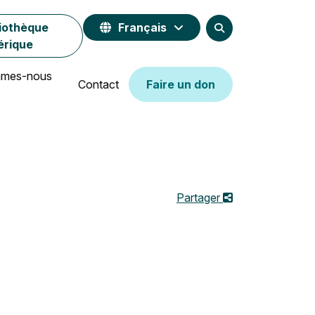
liothèque
Français
Display the search fo
érique
Anglais
mmes-nous
Contact
Faire un don
Nederlands
Partager