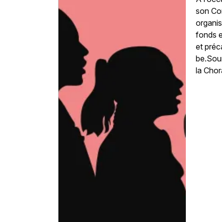
son Co
organis
fonds e
et préc
be.Sourc
la Chor