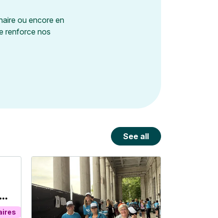
naire ou encore en
le renforce nos
See all
és
t
aires