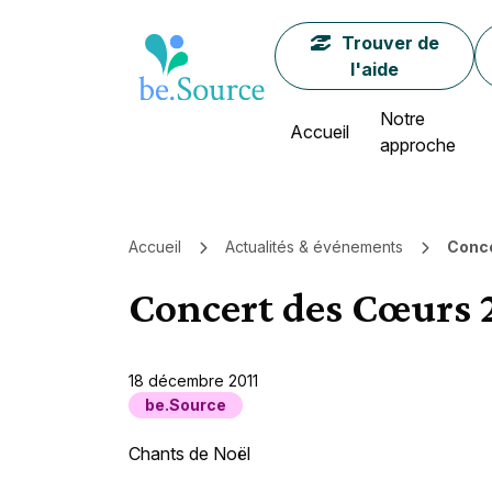
Page d'accueil
Trouver de
l'aide
Notre
Accueil
approche
Fil d'Ariane
Accueil
Actualités & événements
Conce
Concert des Cœurs 
18 décembre 2011
be.Source
Chants de Noël