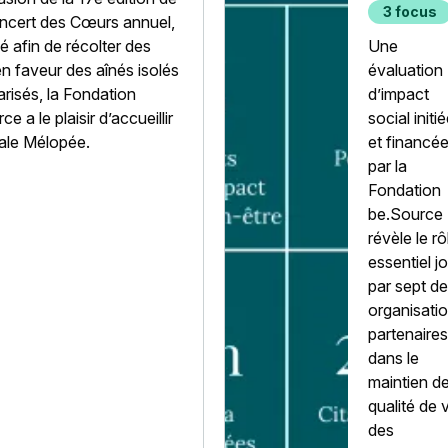
que les
3 focus
ncert des Cœurs annuel,
actions 
é afin de récolter des
Une
partenai
n faveur des aînés isolés
évaluation
de
arisés, la Fondation
d’impact
be.Sourc
e a le plaisir d’accueillir
social initi
amélior
ale Mélopée.
et financé
leur bie
par la
être
Fondation
be.Source
révèle le rô
essentiel j
par sept d
organisati
partenaires
dans le
maintien de
qualité de 
des