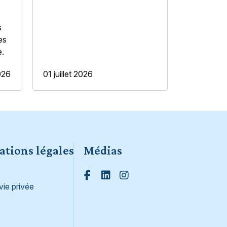
s
es
e.
2026
01 juillet 2026
ations légales
Médias
Facebook
Linked in
Instagram
vie privée