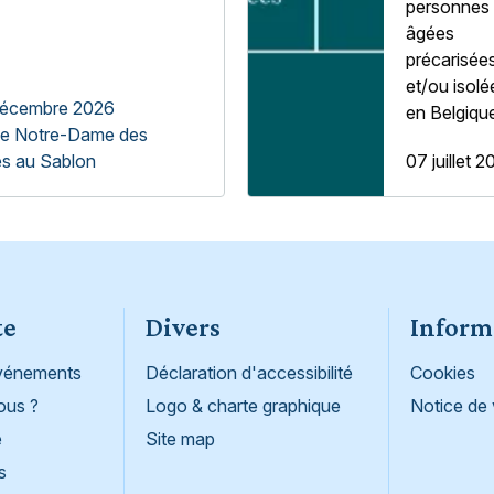
personnes
âgées
précarisée
et/ou isolé
décembre 2026
en Belgiqu
se Notre-Dame des
es au Sablon
07 juillet 
te
Divers
Inform
événements
Déclaration d'accessibilité
Cookies
ous ?
Logo & charte graphique
Notice de 
e
Site map
s