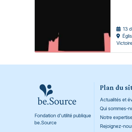
13 
Égli
Victoir
Footer
Plan du si
Actualités et 
Qui sommes-n
Fondation d'utilité publique
Notre expertis
be.Source
Rejoignez-nou