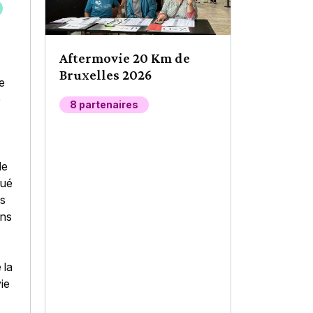
des
res
Aftermovie 20 Km de
e
Bruxelles 2026
ée
ent
e
n-
8 partenaires
le
oué
es
ons
 la
vie