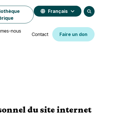
liothèque
Français
Display the search fo
érique
Anglais
mmes-nous
Contact
Faire un don
Nederlands
sonnel du site internet