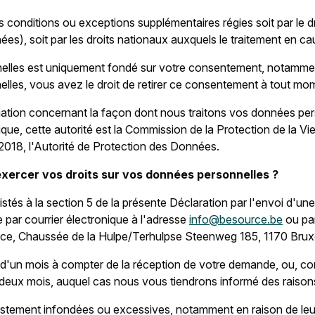
es conditions ou exceptions supplémentaires régies soit par le 
es), soit par les droits nationaux auxquels le traitement en ca
elles est uniquement fondé sur votre consentement, notammen
lles, vous avez le droit de retirer ce consentement à tout mo
mation concernant la façon dont nous traitons vos données per
ue, cette autorité est la Commission de la Protection de la Vie
 2018, l'Autorité de Protection des Données.
xercer vos droits sur vos données personnelles ?
stés à la section 5 de la présente Déclaration par l'envoi d'une
e par courrier électronique à l'adresse
info@besource.be
ou par
urce, Chaussée de la Hulpe/Terhulpse Steenweg 185, 1170 Bruxe
'un mois à compter de la réception de votre demande, ou, com
deux mois, auquel cas nous vous tiendrons informé des raisons
tement infondées ou excessives, notamment en raison de leur 