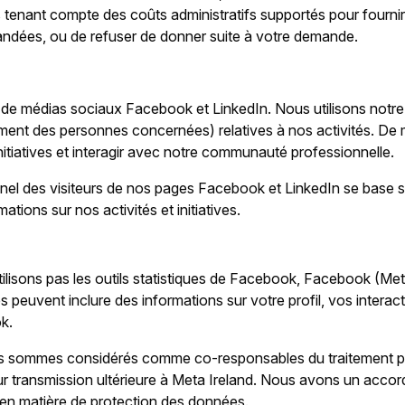
es tenant compte des coûts administratifs supportés pour fourni
dées, ou de refuser de donner suite à votre demande.
s de médias sociaux Facebook et LinkedIn. Nous utilisons not
ent des personnes concernées) relatives à nos activités. De m
nitiatives et interagir avec notre communauté professionnelle.
l des visiteurs de nos pages Facebook et LinkedIn se base sur 
ions sur nos activités et initiatives.
tilisons pas les outils statistiques de Facebook, Facebook (Met
peuvent inclure des informations sur votre profil, vos interact
k.
 sommes considérés comme co-responsables du traitement pou
leur transmission ultérieure à Meta Ireland. Nous avons un acc
es en matière de protection des données.