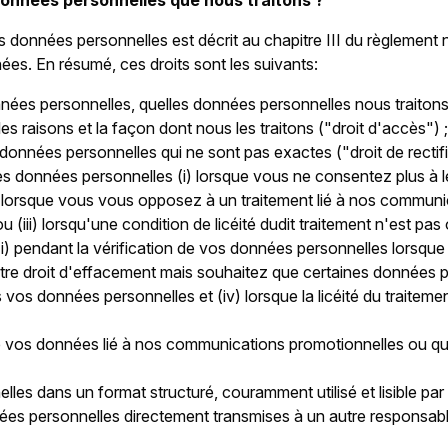
 données personnelles que nous traitons ?
os données personnelles est décrit au chapitre III du règlement
es. En résumé, ces droits sont les suivants:
onnées personnelles, quelles données personnelles nous traiton
es raisons et la façon dont nous les traitons ("droit d'accès") ;
es données personnelles qui ne sont pas exactes ("droit de rectifi
les données personnelles (i) lorsque vous ne consentez plus à l
) lorsque vous vous opposez à un traitement lié à nos communi
 ou (iii) lorsqu'une condition de licéité dudit traitement n'est pas
t (i) pendant la vérification de vos données personnelles lorsque
otre droit d'effacement mais souhaitez que certaines données pe
vos données personnelles et (iv) lorsque la licéité du traitement
 vos données lié à nos communications promotionnelles ou qui n'
les dans un format structuré, couramment utilisé et lisible par
es personnelles directement transmises à un autre responsable d