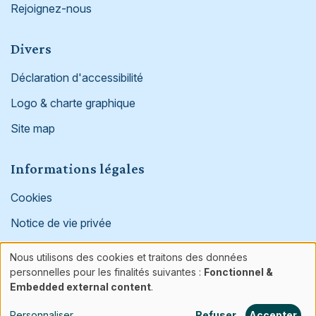
Rejoignez-nous
Divers
Déclaration d'accessibilité
Logo & charte graphique
Site map
Informations légales
Cookies
Notice de vie privée
Médias
Nous utilisons des cookies et traitons des données
Use
personnelles pour les finalités suivantes :
Fonctionnel &
Facebook
Linked in
Instagram
Embedded external content
.
of
Personnaliser
Refuser
Accepter